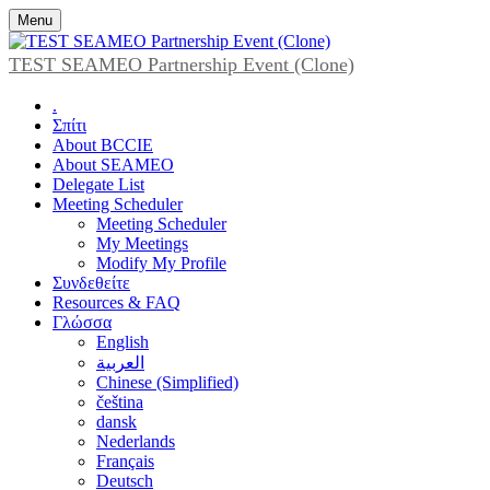
Menu
TEST SEAMEO Partnership Event (Clone)
.
Σπίτι
About BCCIE
About SEAMEO
Delegate List
Meeting Scheduler
Meeting Scheduler
My Meetings
Modify My Profile
Συνδεθείτε
Resources & FAQ
Γλώσσα
English
العربية
Chinese (Simplified)
čeština
dansk
Nederlands
Français
Deutsch