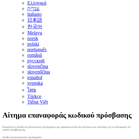
Ελληνικά
עברית
italiano
日本語
한국어
Melayu
norsk
polski
português
română
русский
slovenčina
slovenščina
español
svenska
ไทย
Türkçe
Tiếng Việt
Αίτημα επαναφοράς κωδικού πρόσβασης
Εισαγάγετε τη διεύθυνση ηλεκτρονικού ταχυδρομείου σας παρακάτω και θα σας στείλουμε έναν σύνδεσμο για να επαναφέρετε τον
κωδικό πρόσβασής σας.
Διεύθυνση ηλεκτρονικού ταχυδρομείου