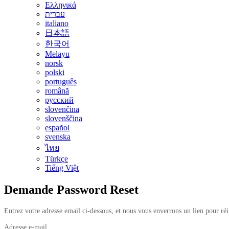
Ελληνικά
עברית
italiano
日本語
한국어
Melayu
norsk
polski
português
română
русский
slovenčina
slovenščina
español
svenska
ไทย
Türkçe
Tiếng Việt
Demande Password Reset
Entrez votre adresse email ci-dessous, et nous vous enverrons un lien pour réin
Adresse e-mail