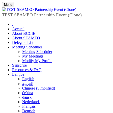
Menu
TEST SEAMEO Partnership Event (Clone)
.
Accueil
About BCCIE
About SEAMEO
Delegate List
Meeting Scheduler
Meeting Scheduler
My Meetings
Modify My Profile
S'inscrire
Resources & FAQ
Langue
English
العربية
Chinese (Simplified)
čeština
dansk
Nederlands
Français
Deutsch