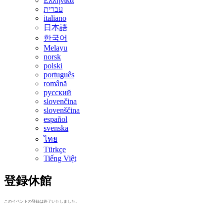
Ελληνικά
עברית
italiano
日本語
한국어
Melayu
norsk
polski
português
română
русский
slovenčina
slovenščina
español
svenska
ไทย
Türkçe
Tiếng Việt
登録休館
このイベントの登録は終了いたしました。