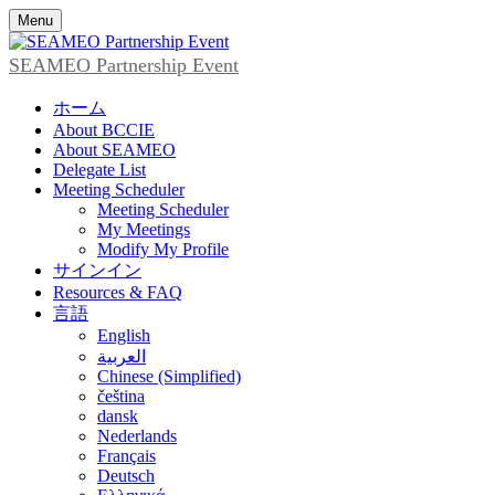
Menu
SEAMEO Partnership Event
ホーム
About BCCIE
About SEAMEO
Delegate List
Meeting Scheduler
Meeting Scheduler
My Meetings
Modify My Profile
サインイン
Resources & FAQ
言語
English
العربية
Chinese (Simplified)
čeština
dansk
Nederlands
Français
Deutsch